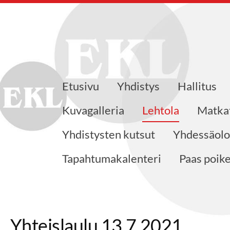
Etusivu
Yhdistys
Hallitus
ajat ry
Kuvagalleria
Lehtola
Matka
Yhdistysten kutsut
Yhdessäolo
Tapahtumakalenteri
Paas poik
Yhteislaulu 13.7.2021