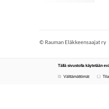
©
Rauman Eläkkeensaajat ry
Tällä sivustolla käytetään ev
Valitse käytettävät evästeet
Välttämättömät
Tila