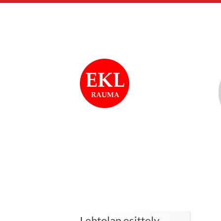
Siirry
sivun
sisältöön
Rauman Eläkkeensa
Lehtolan esittely