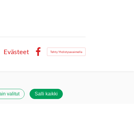
Evästeet
Tehty Yhdistysavaimella
Facebook
ain valitut
Salli kaikki