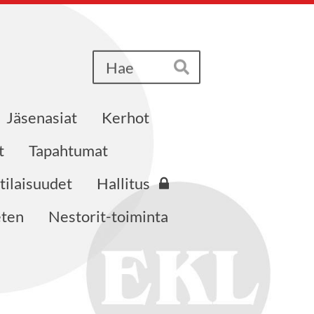
Haku
Hae
Jäsenasiat
Kerhot
t
Tapahtumat
tilaisuudet
Hallitus
eten
Nestorit-toiminta