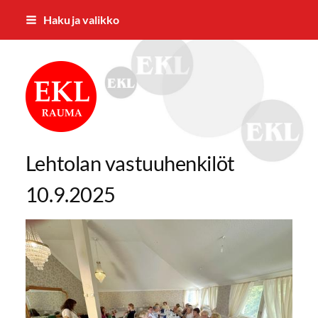
Siirry
Haku ja valikko
sivun
sisältöön
Rauman Eläkkeensaajat ry
Lehtolan vastuuhenkilöt
10.9.2025