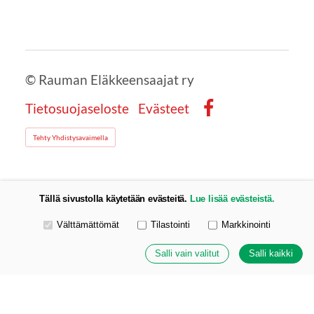
©
Rauman Eläkkeensaajat ry
Tietosuojaseloste
Evästeet
Facebook
Tehty Yhdistysavaimella
Tällä sivustolla käytetään evästeitä.
Lue lisää evästeistä.
Valitse käytettävät evästeet
Välttämättömät
Tilastointi
Markkinointi
Salli vain valitut
Salli kaikki