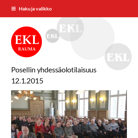
Siirry
Haku ja valikko
sivun
sisältöön
Rauman Eläkkeensaajat ry
Posellin yhdessäolotilaisuus
12.1.2015