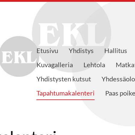
Etusivu
Yhdistys
Hallitus
ajat ry
Kuvagalleria
Lehtola
Matka
Yhdistysten kutsut
Yhdessäolo
Tapahtumakalenteri
Paas poik