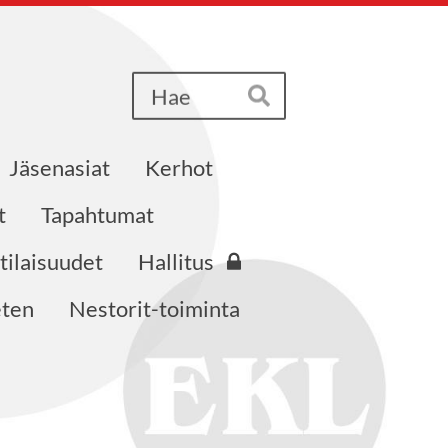
Haku
Hae
Jäsenasiat
Kerhot
t
Tapahtumat
tilaisuudet
Hallitus
eten
Nestorit-toiminta