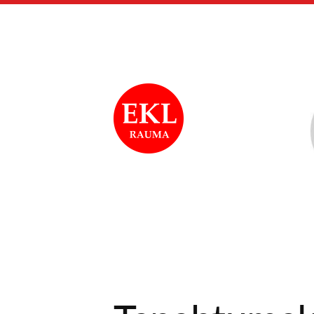
Siirry
sivun
sisältöön
Rauman Eläkkeensa