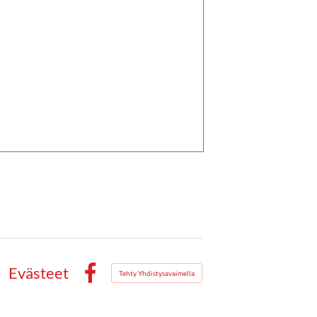
Evästeet
Tehty Yhdistysavaimella
Facebook