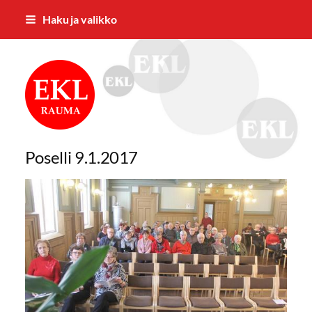
Siirry
Haku ja valikko
sivun
sisältöön
Rauman Eläkkeensaajat ry
Poselli 9.1.2017