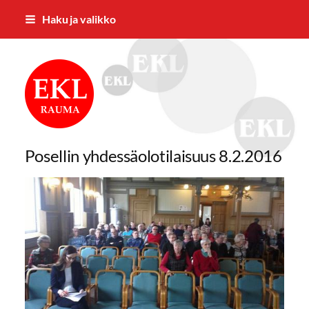
Siirry
Haku ja valikko
sivun
sisältöön
Rauman Eläkkeensaajat ry
Posellin yhdessäolotilaisuus 8.2.2016