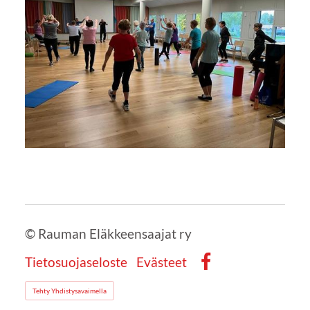
©
Rauman Eläkkeensaajat ry
Tietosuojaseloste
Evästeet
Facebook
Tehty Yhdistysavaimella