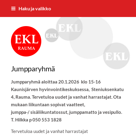
Siirry
Haku ja valikko
sivun
sisältöön
Rauman Eläkkeensaajat ry
Jumpparyhmä
Jumpparyhmä aloittaa 20.1.2026 klo 15-16
Kaunisjärven hyvinvointikeskuksessa, Steniuksenkatu
4, Rauma. Tervetuloa uudet ja vanhat harrastajat. Ota
mukaan liikuntaan sopivat vaatteet,
jumppa-/ sisäliikuntatossut, jumppamatto ja vesipullo.
T. Hilkka p 050 553 1828
Tervetuloa uudet ja vanhat harrastajat