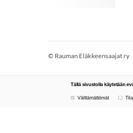
©
Rauman Eläkkeensaajat ry
Tällä sivustolla käytetään ev
Valitse käytettävät evästeet
Välttämättömät
Tila