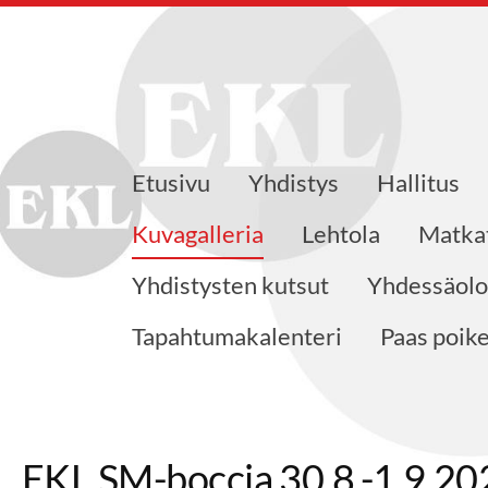
Etusivu
Yhdistys
Hallitus
ajat ry
Kuvagalleria
Lehtola
Matka
Yhdistysten kutsut
Yhdessäolo
Tapahtumakalenteri
Paas poik
EKL SM-boccia 30.8.-1.9.20