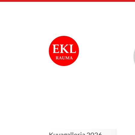
Siirry
sivun
sisältöön
Rauman Eläkkeensa
Kuvagalleria 2026