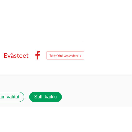
Evästeet
Tehty Yhdistysavaimella
Facebook
ain valitut
Salli kaikki