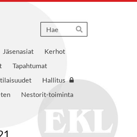
Haku
Hae
Jäsenasiat
Kerhot
t
Tapahtumat
tilaisuudet
Hallitus
eten
Nestorit-toiminta
21