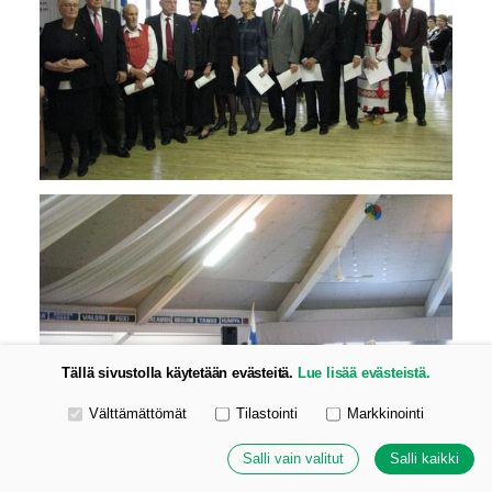
Tällä sivustolla käytetään evästeitä.
Lue lisää evästeistä.
Valitse käytettävät evästeet
Välttämättömät
Tilastointi
Markkinointi
Salli vain valitut
Salli kaikki