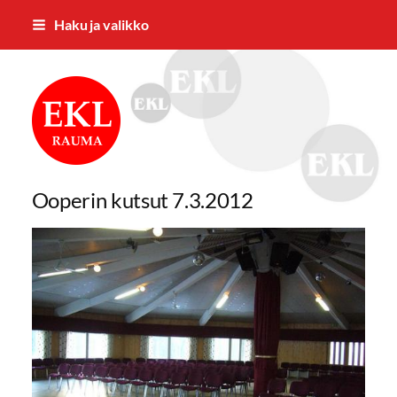
Siirry
Haku ja valikko
sivun
sisältöön
Rauman Eläkkeensaajat ry
Ooperin kutsut 7.3.2012