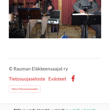
©
Rauman Eläkkeensaajat ry
Tietosuojaseloste
Evästeet
Facebook
Tehty Yhdistysavaimella