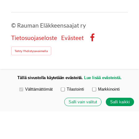
©
Rauman Eläkkeensaajat ry
Tietosuojaseloste
Evästeet
Facebook
Tehty Yhdistysavaimella
Tällä sivustolla käytetään evästeitä.
Lue lisää evästeistä.
Valitse käytettävät evästeet
Välttämättömät
Tilastointi
Markkinointi
Salli vain valitut
Salli kaikki