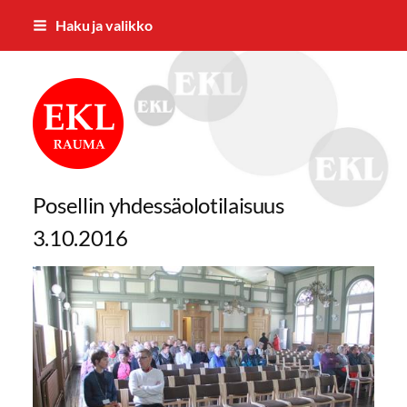
Siirry
Haku ja valikko
sivun
sisältöön
Rauman Eläkkeensaajat ry
Posellin yhdessäolotilaisuus
3.10.2016