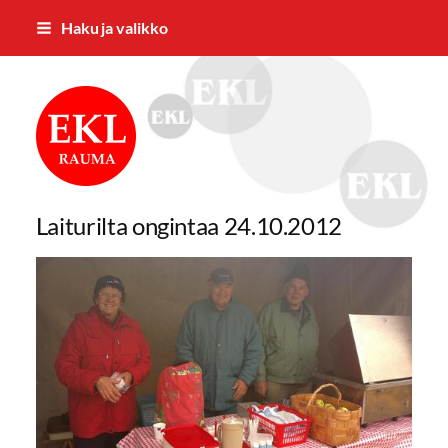
Siirry
Haku ja valikko
sivun
sisältöön
Rauman Eläkkeensaajat ry
Laiturilta ongintaa 24.10.2012