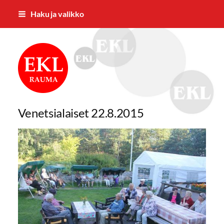
Siirry
Haku ja valikko
sivun
sisältöön
Rauman Eläkkeensaajat ry
Venetsialaiset 22.8.2015