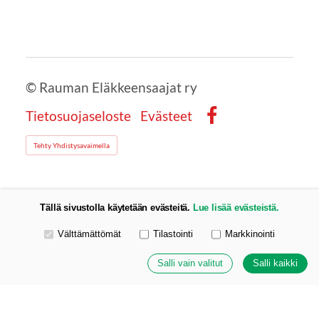
©
Rauman Eläkkeensaajat ry
Tietosuojaseloste
Evästeet
Facebook
Tehty Yhdistysavaimella
Tällä sivustolla käytetään evästeitä.
Lue lisää evästeistä.
Valitse käytettävät evästeet
Välttämättömät
Tilastointi
Markkinointi
Salli vain valitut
Salli kaikki