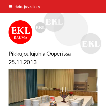
Siirry
Haku ja valikko
sivun
sisältöön
Rauman Eläkkeensaajat ry
Pikkujoulujuhla Ooperissa
25.11.2013