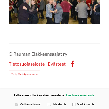
©
Rauman Eläkkeensaajat ry
Tietosuojaseloste
Evästeet
Facebook
Tehty Yhdistysavaimella
Tällä sivustolla käytetään evästeitä.
Lue lisää evästeistä.
Valitse käytettävät evästeet
Välttämättömät
Tilastointi
Markkinointi