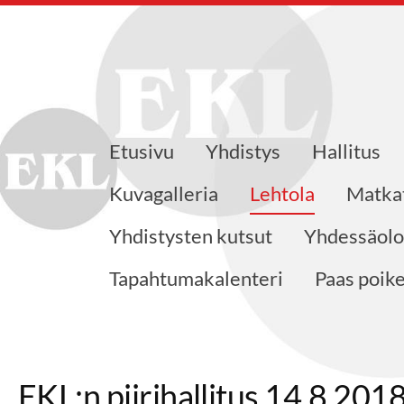
Etusivu
Yhdistys
Hallitus
ajat ry
Kuvagalleria
Lehtola
Matka
Yhdistysten kutsut
Yhdessäolo
Tapahtumakalenteri
Paas poik
EKL:n piirihallitus 14.8.201