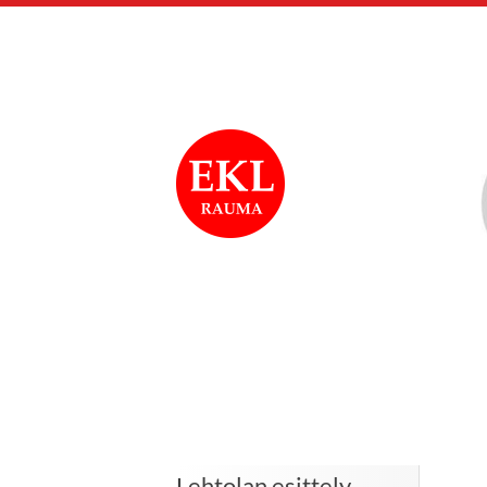
Siirry
sivun
sisältöön
Rauman Eläkkeensa
Lehtolan esittely