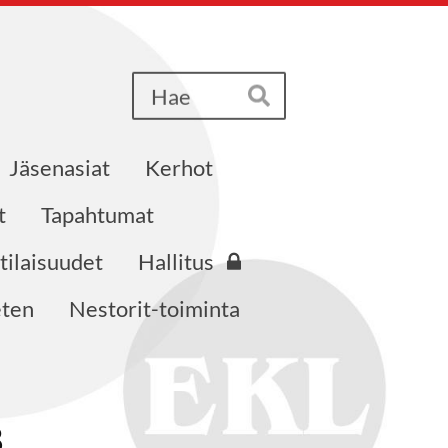
Haku
Hae
Jäsenasiat
Kerhot
t
Tapahtumat
tilaisuudet
Hallitus
eten
Nestorit-toiminta
8